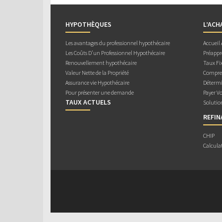
HYPOTHÈQUES
L’ACH
Les avantages du professionnel hypothécaire
Accueil
Les Coûts D’un Professionnel Hypothécaire
Préappr
Renouvellement hypothécaire
Taux Fix
Valeur Nette de la Propriété
Compren
Assurance vie Hypothécaire
Détermi
Pour présenter une demande
Payer V
TAUX ACTUELS
Solutio
REFI
CHIP
Calcula