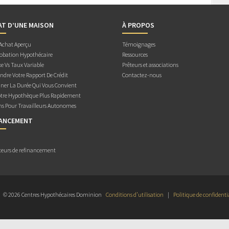
AT D’UNE MAISON
À PROPOS
 Achat Aperçu
Témoignages
obation Hypothécaire
Ressources
e Vs Taux Variable
Prêteurs et associations
dre Votre Rapport De Crédit
Contactez-nous
ner La Durée Qui Vous Convient
otre Hypothèque Plus Rapidement
ns Pour Travailleurs Autonomes
NANCEMENT
teurs de refinancement
© 2026 Centres Hypothécaires Dominion
Conditions d’utilisation
|
Politique de confidenti