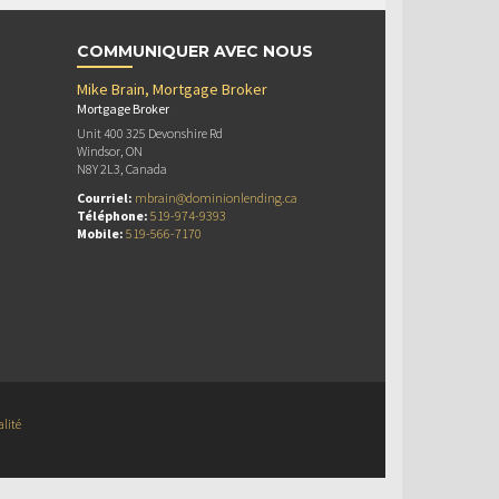
COMMUNIQUER AVEC NOUS
Mike Brain, Mortgage Broker
Mortgage Broker
Unit 400 325 Devonshire Rd
Windsor, ON
N8Y 2L3, Canada
Courriel:
mbrain@dominionlending.ca
Téléphone:
519-974-9393
Mobile:
519-566-7170
alité