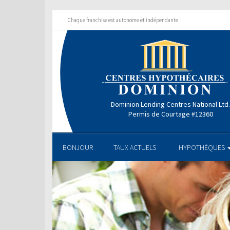
Chaque franchise est autonome et indépendante
Dominion Lending Centres National Ltd
Permis de Courtage #12360
BONJOUR
TAUX ACTUELS
HYPOTHÈQUES