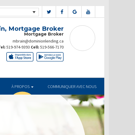
in, Mortgage Broker
Mortgage Broker
mbrain@dominionlending.ca
el:
519-974-9393
Cell:
519-566-7170
À PROPOS
COMMUNIQUER AVEC NOUS