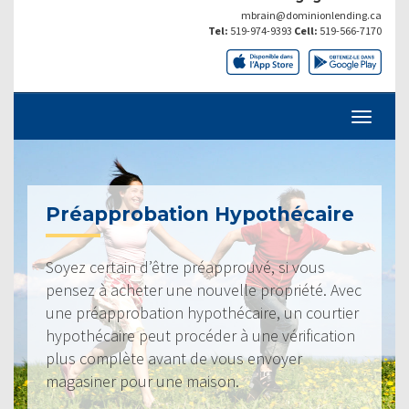
mbrain@dominionlending.ca
Tel:
519-974-9393
Cell:
519-566-7170
Préapprobation Hypothécaire
Soyez certain d’être préapprouvé, si vous
pensez à acheter une nouvelle propriété. Avec
une préapprobation hypothécaire, un courtier
hypothécaire peut procéder à une vérification
plus complète avant de vous envoyer
magasiner pour une maison.