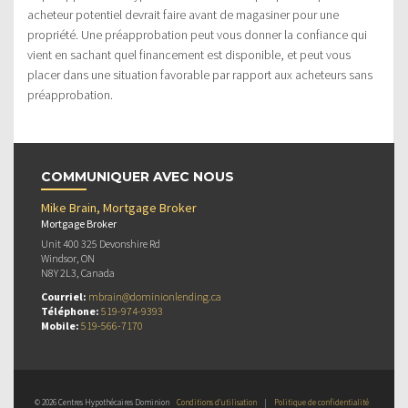
acheteur potentiel devrait faire avant de magasiner pour une
propriété. Une préapprobation peut vous donner la confiance qui
vient en sachant quel financement est disponible, et peut vous
placer dans une situation favorable par rapport aux acheteurs sans
préapprobation.
COMMUNIQUER AVEC NOUS
Mike Brain, Mortgage Broker
Mortgage Broker
Unit 400 325 Devonshire Rd
Windsor, ON
N8Y 2L3, Canada
Courriel:
mbrain@dominionlending.ca
Téléphone:
519-974-9393
Mobile:
519-566-7170
© 2026 Centres Hypothécaires Dominion
Conditions d’utilisation
|
Politique de confidentialité