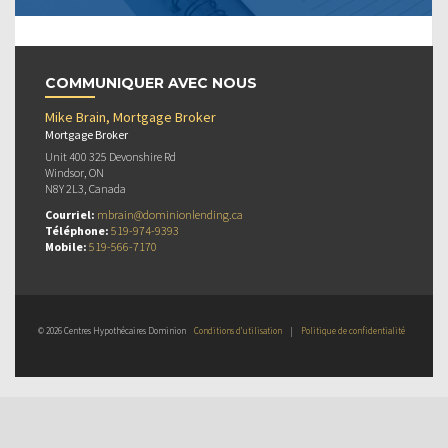
COMMUNIQUER AVEC NOUS
Mike Brain, Mortgage Broker
Mortgage Broker
Unit 400 325 Devonshire Rd
Windsor, ON
N8Y 2L3, Canada
Courriel:
mbrain@dominionlending.ca
Téléphone:
519-974-9393
Mobile:
519-566-7170
© 2026 Centres Hypothécaires Dominion
Conditions d’utilisation
|
Politique de confidentialité